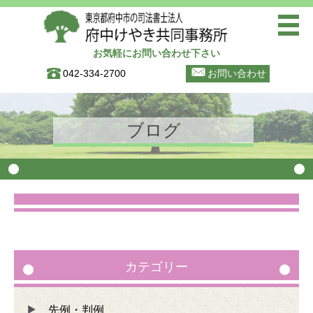
お気軽にお問い合わせ下さい
トップページ
042-334-2700
お問い合わせ
ご挨拶
事務所案内(寿町事務所)
ブログ
事務所案内(晴見町商店街事務
所)
初めての方へ
お知らせ
ブログ
お問い合わせ
カテゴリー
個人情報保護方針
先例・判例